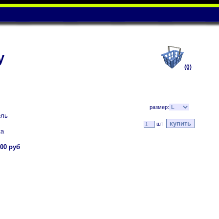
у
(0)
размер:
ель
шт
ка
00 руб