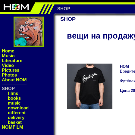
SHOP
SHOP
вещи на продаж
Home
Music
Literature
Video
НОМ
Pictures
Вредит
Photos
About NOM
Футбол
SHOP
Цена 20
films
books
music
download
different
delivery
basket
NOMFILM