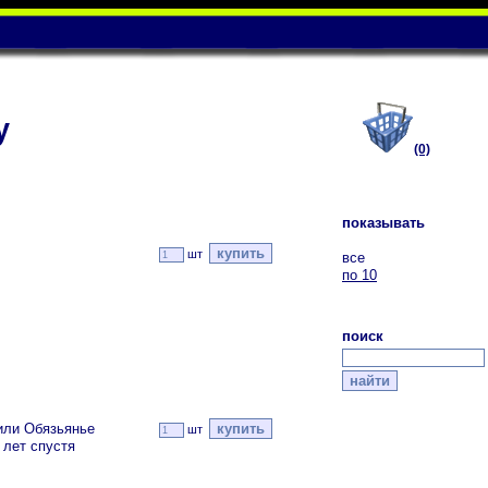
у
(0)
показывать
шт
все
по 10
поиск
или Обязьянье
шт
 лет спустя