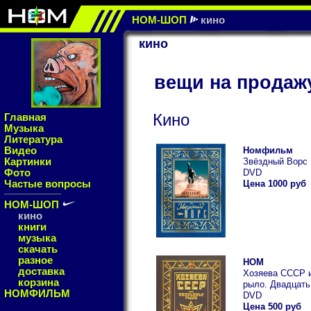
НОМ-ШОП
кино
кино
вещи на продаж
Кино
Главная
Музыка
Литература
Видео
Номфильм
Картинки
Звёздный Ворс
Фото
DVD
Частые вопросы
Цена 1000 руб
НОМ-ШОП
кино
книги
музыка
скачать
разное
НОМ
доставка
Хозяева СССР 
корзина
рыло. Двадцать
НОМФИЛЬМ
DVD
Цена 500 руб