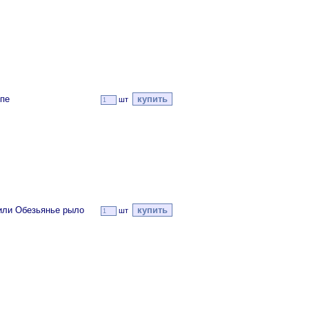
пе
шт
или Обезьянье рыло
шт