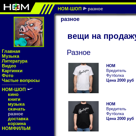
НОМ-ШОП
разное
разное
вещи на продаж
Разное
Главная
Музыка
Литература
Видео
НОМ
Картинки
Вредитель
Фото
Футболка
Частые вопросы
Цена 2000 руб
НОМ-ШОП
кино
книги
музыка
НОМ
скачать
Вредитель
разное
Футболка
доставка
Цена 2000 руб
корзина
НОМФИЛЬМ