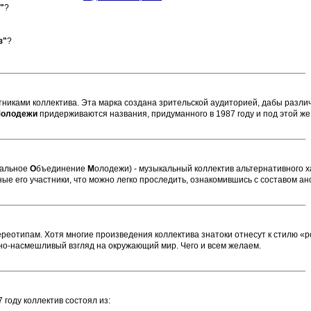
"
?
з"
?
никами коллектива. Эта марка создана зрительской аудиторией, дабы различа
Молодежи
придерживаются названия, придуманного в 1987 году и под этой же
альное
О
бъединение
М
олодежи) - музыкальный коллектив альтернативного х
ные его участники, что можно легко проследить, ознакомившись с составом 
ереотипам. Хотя многие произведения коллектива знатоки отнесут к стилю «ро
но-насмешливый взгляд на окружающий мир. Чего и всем желаем.
 году коллектив состоял из: