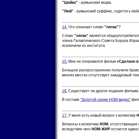
"Цюйка"
- румынская водка.
"Люй"
- румынский суффикс, годится к люб
14.
Что означает слово
"лягва"
?
Слово
"лягва"
является общеупотребите
члена Галактического Совета Боруха Изра
исключили из института.
15.
Мне не понравился фильм
«Сделано в
Большое распространение получили брако
многих местах отсутствует закадровый те
16.
Существует ли другое издание фильм
В составе
"Золотой серии НОМ-видео"
фил
17.
У меня есть новый вопрос к колективу
Вопросы к колективу
НОМ
, отсутствующие
вследствие чего
НОМ-ЖИР
остается единс