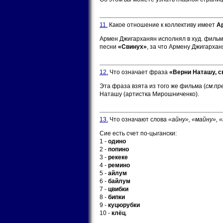
11.
Какое отношение к коллективу имеет
А
Армен Джигарханян исполнял в худ. филь
песни
«Свинух»
, за что Армену Джигарха
12.
Что означает фраза
«Верни Наташу, с
Эта фраза взята из того же фильма (
см.пр
Наташу (артистка Мирошниченко).
13.
Что означают слова
«айну», «майну», 
Сие есть счет по-цыгански:
1 -
одино
2 -
попино
3 -
рекеке
4 -
ремино
5 -
айлум
6 -
байлум
7 -
цвибки
8 -
бипки
9 -
куцюрубки
10 -
клёц
.