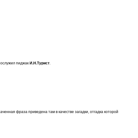
 послужил пиджак
И.Н.Турист
.
ченная фраза приведена там в качестве загадки, отгадка которой