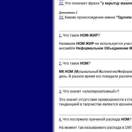
22.
Что означает фраза
"у карытцу машек
Дополнение 2
23.
Каково происхождение имени
"Одлопе
1.
Что такое
НОМ-ЖИР
?
Название
НОМ-ЖИР
не используется участ
ансамбля
Неформальное Объединение 
2.
Что такое
НОМ
?
МК НОМ
(
М
узыкальный
К
оллектив
Н
еформ
день. В разное время его покидали различ
3.
Что значит
«альтернативный»
?
Это значит отсутствие привязанности к ст
тенденцией в творчестве является иронич
4.
Что послужило причиной распада
НОМ
?
На момент так называемого распада в 1997