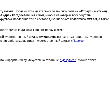
утузовым
. Плодами этой деятельности явились романы
«Страус»
и
«Танец
,
Андрей Кагадеев
пишет стихи, многие из которых впоследствии
Брутто»
), последние три в составе дизайнерского коллектива
MW Art
, а также
скает сольные альбомы, пишет прозу и стихи.
ажный художественный фильм
«Жбан дурака»
. Этот материал выпущен на
ажная работа коллектива - художественный фильм
«Пасека»
.
йта информация публикуется на странице
"Где купить"
. Можно также