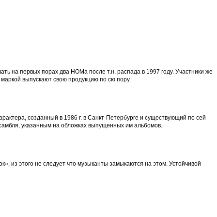
ть на первых порах два НОМа после т.н. распада в 1997 году. Участники же
 маркой выпускают свою продукцию по сю пору.
арактера, созданный в 1986 г. в Санкт-Петербурге и существующий по сей
ансамбля, указанным на обложках выпущенных им альбомов.
к», из этого не следует что музыканты замыкаются на этом. Устойчивой