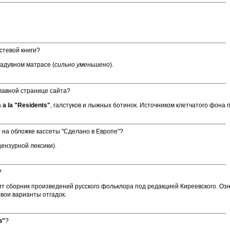
остевой книги?
надувном матрасе (
сильно уменьшено
).
лавной странице сайта?
а
a la "Residents"
, галстуков и лыжных ботинок. Источником клетчатого фона
е на обложке кассеты "Сделано в Европе"?
ензурной лексики).
?
т сборник произведений русского фольклора под редакцией Киреевского. Озна
вои варианты отгадок.
з"
?