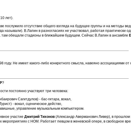
10 лет).
ве послужило отсутствие общего взгляда на будущее группы и на методы веде
огда называли). В.Лапин в разногласиях не участвовал, работая практически 
.к. там обещали стадионы в ближайшем будущем. Сейчас В.Лапин в ансамбле
98 году. Не имеет какого-либо конкретного смысла, навеяно ассоциациями от
Р
?
ости постоянно участвуют три человека:
аирович Сагитдулов) - бас-гитара, вокал,
урист) - вокал, сценическое действо,
клавишные, управление музыкальным компьютером.
тивное участие
Дмитрий Тихонов
(Александр Аверманович Ливер), в прошлом 
х мероприятиях с НОМ. Работает певцом в женевской опере, в свободное вр