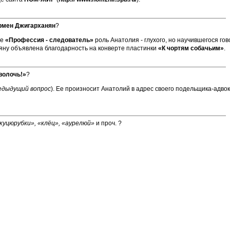
рмен Джигарханян
?
ме
«Профессия - следователь»
роль Анатолия - глухого, но научившегося г
няну объявлена благодарность на конверте пластинки
«К чортям собачьим»
.
волочь!»
?
едыдущий вопрос
). Ее произносит Анатолий в адрес своего подельщика-адвок
«куцюрубки», «клёц», «аурелюй»
и проч. ?