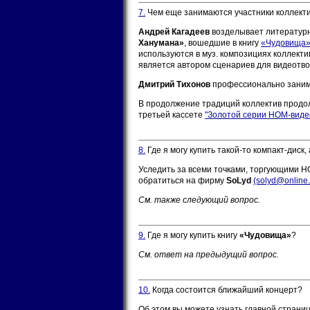
7.
Чем еще занимаются участники коллект
Андрей Кагадеев
возделывает литературн
Ханумана»
, вошедшие в книгу
«Чудовища
используются в муз. композициях коллекти
является автором сценариев для видеотво
Дмитрий Тихонов
профессионально занима
В продолжение традиций коллектив продо
третьей кассете
"Золотой серии НОМ-виде
8.
Где я могу купить такой-то компакт-диск,
Уследить за всеми точками, торгующими 
обратиться на фирму
SoLyd
(solyd@online.
См. также следующий вопрос.
9.
Где я могу купить книгу
«Чудовища»
?
См. ответ на предыдущий вопрос.
10.
Когда состоится ближайший концерт?
Об этом вы можете узнать главной страни