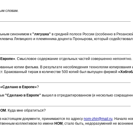
ым словам.
льным синонимом к
"лягушка"
в средней полосе России (особенно в Рязанской
илевича Лягвицкого и племянника доцента Пронырова, который содействовал 
 Европе»
. Смысловое содержание отдельных частей совершенно непонятно. 
ванные копии фильма. В результате несоблюдения технологии копирования
кст. Бракованный тираж в количестве 500 копий был выпущен фирмой
«Хобгоб
а
«Сделано в Европе»
?
ьм
"Сделано в Европе"
вышел в отредактированном (и несколько сокращенном
НОМ
. Куда мне обратиться?
 в настоящем документе, принимаются по адресу
nom-zhir@mail.ru
. Начало н
твенным коллективом по имени
НОМ
, стало быть, недоразумений не возникне