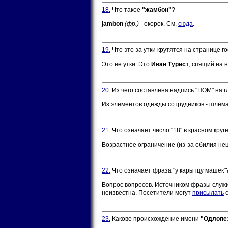
18.
Что такое
"жамбон"
?
jambon
(фр.)
- окорок. См.
сюда
.
19.
Что это за утки крутятся на странице г
Это не утки. Это
Иван Турист
, спящий на 
20.
Из чего составлена надпись "НОМ" на г
Из элементов одежды сотрудников - шлем
21.
Что означает число "18" в красном круг
Возрастное ограничение (из-за обилия нец
22.
Что означает фраза "у карытцу машек"
Вопрос вопросов. Источником фразы служи
неизвестна. Посетители могут
присылать
с
23.
Каково происхождение имени
"Одлопе