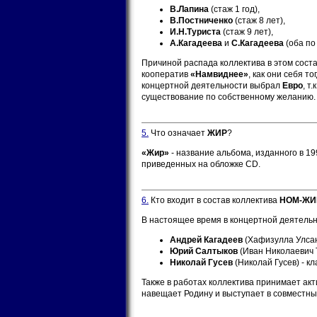
В.Лапина
(стаж 1 год),
В.Постниченко
(стаж 8 лет),
И.Н.Туриста
(стаж 9 лет),
А.Кагадеева
и
С.Кагадеева
(оба по 
Причиной распада коллектива в этом соста
кооператив
«Намвиднее»
, как они себя т
концертной деятельности выбрал
Евро
, т
существование по собственному желанию.
5.
Что означает
ЖИР
?
«Жир»
- название альбома, изданного в 19
приведенных на обложке CD.
6.
Кто входит в состав коллектива
НОМ-ЖИ
В настоящее время в концертной деятельн
Андрей Кагадеев
(Хафизулла Улсанб
Юрий Салтыков
(Иван Николаевич Т
Николай Гусев
(Николай Гусев) - 
Также в работах коллектива принимает ак
навещает Родину и выступает в совместны