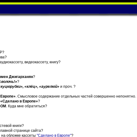
ИР?
ива?
 аудиокассету, видеокассету, книгу?
рмен Джигарханян
?
сволочь!»
?
«куцюрубки», «клёц», «аурелюй»
и проч. ?
 Европе»
. Смысловое содержание отдельных частей совершенно непонятно. 
а
«Сделано в Европе»
?
НОМ
. Куда мне обратиться?
остевой книги?
главной странице сайта?
е на обложке кассеты
"Сделано в Европе"
?