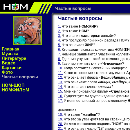
Частые вопросы
Частые вопросы
1.
Что такое
НОМ-ЖИР
?
2.
Что такое
НОМ
?
3.
Что значит
«альтернативный»
?
4.
Что послужило причиной распада НОМ?
5.
Что означает
ЖИР
?
Главная
6.
Кто входит в состав коллектива НОМ-Ж
Музыка
7.
Чем еще занимаются участники коллект
Литература
8.
Где я могу купить такой-то компакт-диск,
Видео
9.
Где я могу купить книгу
«Чудовища»
?
Картинки
10.
Когда состоится ближайший концерт?
Фото
11.
Какое отношение к коллективу имеет
А
Частые вопросы
12.
Что означает фраза
«Верни Наташу, 
13.
Что означают слова
«айну», «майну», 
НОМ-ШОП
14.
Что означает слово
«лягва»
?
НОМФИЛЬМ
15.
Мне не понравился фильм
«Сделано в
16.
Существует ли другое издание фильм
17.
У меня есть новый вопрос к колективу
Дополнение 1
18.
Что такое
"жамбон"
?
19.
Что это за утки крутятся на странице г
20.
Из чего составлена надпись
"НОМ"
на 
21.
Что означает число "18" в красном круг