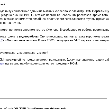
ива?
ую ниву совместно с одним из бывших коллег по коллективу НОМ
Сергеем Б
»
(издана в конце 1999 г.), а также несколько небольших рассказов. Кроме того
ва, а также занимается дизайном практически всех альбомов группы (кроме
«
рчества группы.
ется пением в оперном театре г.Женева. В свободное от работы время выпу
лжает делать
видеоработы
. Снято несколько клипов, а также короткометр
о"
-
«Фиолетовые гномы»
. В мае 2002 г. выпущен на VHS первая полнометр
 аудиокассету, видеокассету, книгу?
НОМ-продукцией не представляется возможным. Доступная администрации са
ru)
, где вышло наибольшее количество продукции НОМ.
це сайта
НОМ-ЖИР
(
http:// www.nomzhir.spb.ru/
).