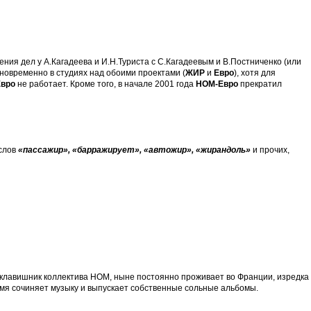
ния дел у А.Кагадеева и И.Н.Туриста с С.Кагадеевым и В.Постниченко (или
одновременно в студиях над обоими проектами (
ЖИР
и
Евро
), хотя для
Евро
не работает. Кроме того, в начале 2001 года
НОМ-Евро
прекратил
 слов
«пассажир», «барражирует», «автожир», «жирандоль»
и прочих,
клавишник коллектива НОМ, ныне постоянно проживает во Франции, изредка
емя сочиняет музыку и выпускает собственные сольные альбомы.