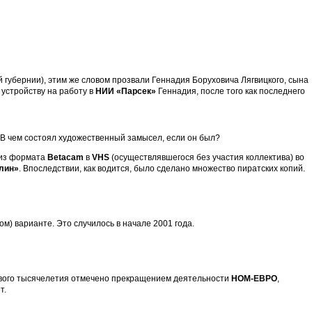
 губернии), этим же словом прозвали Геннадия Боруховича Лягвицкого, сына
устройству на работу в
НИИ «Парсек»
Геннадия, после того как последнего
В чем состоял художественный замысел, если он был?
 из формата
Betacam
в
VHS
(осуществлявшегося без участия коллектива) во
лин»
. Впоследствии, как водится, было сделано множество пиратских копий.
) варианте. Это случилось в начале 2001 года.
ового тысячелетия отмечено прекращением деятельности
НОМ-ЕВРО
,
т.