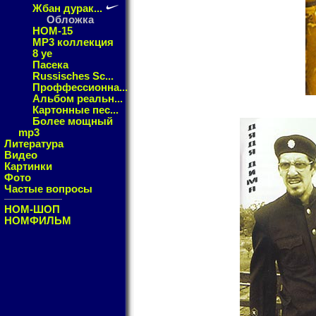
Жбан дурак...
Обложка
НОМ-15
MP3 коллекция
8 уе
Пасека
Russisches Sc...
Проффессионна...
Альбом реальн...
Картонные пес...
Более мощный
mp3
Литература
Видео
Картинки
Фото
Частые вопросы
НОМ-ШОП
НОМФИЛЬМ