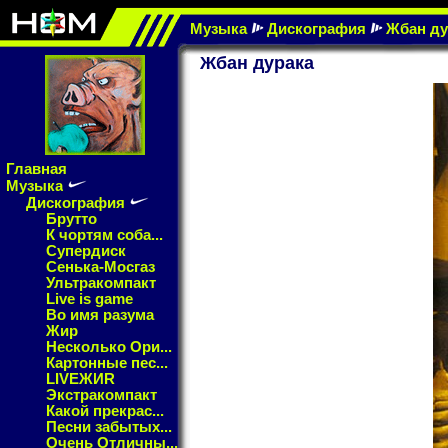
Музыка
Дискография
Жбан ду
Жбан дурака
Главная
Музыка
Дискография
Брутто
К чортям соба...
Супердиск
Сенька-Мосгаз
Ультракомпакт
Live is game
Во имя разума
Жир
Несколько Ори...
Картонные пес...
LIVEЖИR
Экстракомпакт
Какой прекрас...
Песни забытых...
Очень Отличны...